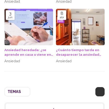
Ansiedad
Ansiedad
enfoque especializado
3
8
jun
abr
Ansiedad heredada: ¿se
¿Cuánto tiempo tarda en
aprende en casa o viene en
desaparecer la ansiedad
los genes?
con terapia?
Ansiedad
Ansiedad
TEMAS