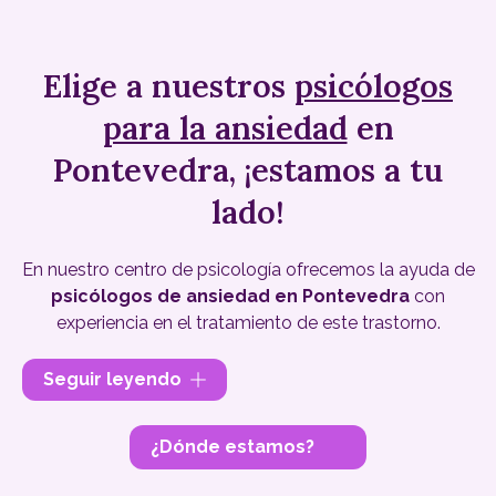
Elige a nuestros
psicólogos
para la ansiedad
en
Pontevedra, ¡estamos a tu
lado!
En nuestro centro de psicología ofrecemos la ayuda de
psicólogos de ansiedad en Pontevedra
con
experiencia en el tratamiento de este trastorno.
Si la ansiedad
está afectando a tu vida
, es el
Seguir leyendo
momento de dar un paso. En TeaR Gabinete de
Psicología, con sedes en Pontevedra,
Vigo
y
Ourense
, te
¿Dónde estamos?
enseñaremos cómo controlar la ansiedad y mejorar tu
calidad de vida. Nuestros psicólogos están