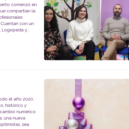
Roberto comenzó en
que compartían la
ofesionales
. Cuentan con un
s, Logopeda y
ETA QUE NOS HAN
odo el año 2020,
, histórico y
n cambio numérico
a, una nueva
ptimistas, sea