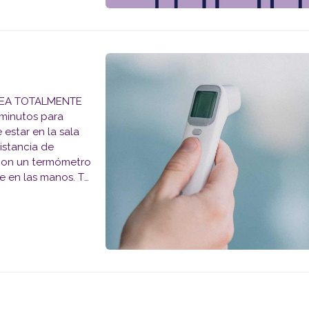
EA TOTALMENTE
 estar en la sala
istancia de
 con un termómetro
e en las manos. Te
la hora que