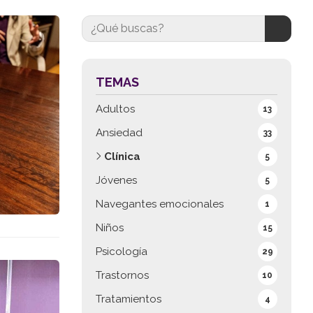
TEMAS
Adultos
13
Ansiedad
33
Clínica
5
Jóvenes
5
Navegantes emocionales
1
Niños
15
Psicología
29
Trastornos
10
Tratamientos
4