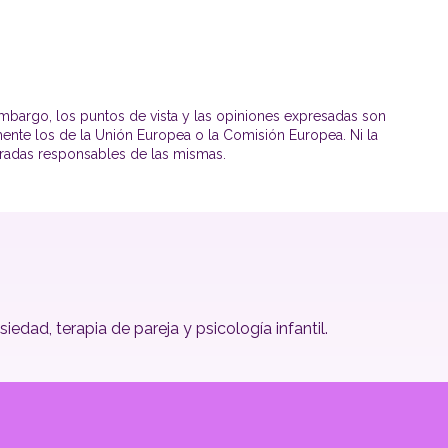
mbargo, los puntos de vista y las opiniones expresadas son
mente los de la Unión Europea o la Comisión Europea. Ni la
radas responsables de las mismas.
dad, terapia de pareja y psicología infantil.
Pontevedra
Benito Corbal, 14 - 36001 Pontevedra