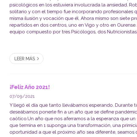
psicológicos en los estuviera involucrada la ansiedad. 
solitario y con el tiempo fue incorporando profesionales 
misma ilusión y vocación que él. Ahora mismo son siete pr
repartidos en dos centros, uno en Vigo y otro en Ourense
equipo compuesto por tres Psicólogos, dos Nutricionista
Educadora Social. PUEDES LEER LA ENTREVISTA COMPL
HEC...
LEER MÁS
¡Feliz Año 2021!
07/09/2021
Y llegó el día que tanto llevábamos esperando. Durante t
deseábamos ponerle fin a un año que se define pandémico
caótico.Un año que nos aferramos a la esperanza que u
que termina en 1 suponga una transformación, una primici
oportunidad a que el próximo año sea diferente, seamos o