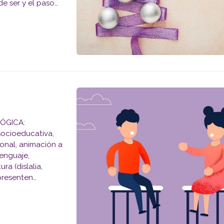
e ser y el paso
nos ha tocado a
 socioeducativa,
ional, animación a
ra (dislalia,
cidad o trastorno