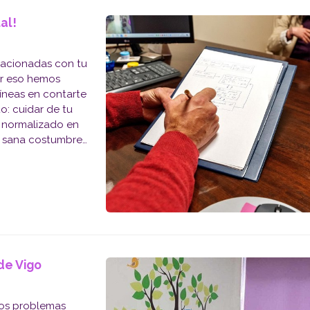
al!
acionadas con tu
or eso hemos
líneas en contarte
: cuidar de tu
a normalizado en
a sana costumbre
ticado de ning...
de Vigo
los problemas