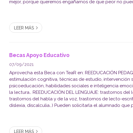
mejor, porque queremos engañarnos de que peor no pued
del tiempo siempre te empuja hacia adelante. Esta crisis 
todo...
LEER MÁS
Becas Apoyo Educativo
07/09/2021
Aprovecha esta Beca con TeaR en: REEDUCACIÓN PEDAGÓGICA:
estimulación cognitiva, técnicas de estudio, intervención
psicoeducación, habilidades sociales e inteligencia emoc
la lectura… REEDUCACIÓN DEL LENGUAJE: trastornos del lenguaje,
trastornos del habla y de la voz, trastornos de lecto-escritu
dislexia, discalculia…) Pueden solicitarla el alumnado que presenten
necesidades educativas especiales derivadas de discapa
...
LEER MÁS