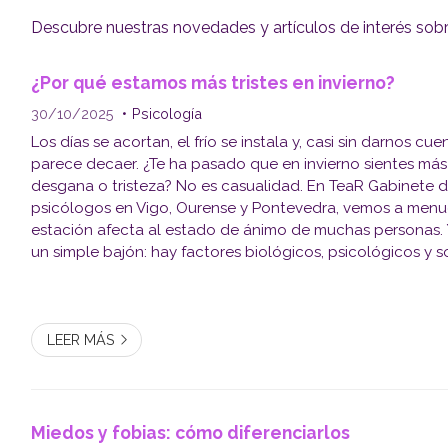
Descubre nuestras novedades y artículos de interés sobre
¿Por qué estamos más tristes en invierno?
30/10/2025
Psicología
Los días se acortan, el frío se instala y, casi sin darnos cue
parece decaer. ¿Te ha pasado que en invierno sientes más
desgana o tristeza? No es casualidad. En TeaR Gabinete de
psicólogos en Vigo, Ourense y Pontevedra, vemos a men
estación afecta al estado de ánimo de muchas personas. 
un simple bajón: hay factores biológicos, psicológicos y s
explican este fenómeno. ¡Los explicamos a continuación! La 
LEER MÁS
Miedos y fobias: cómo diferenciarlos