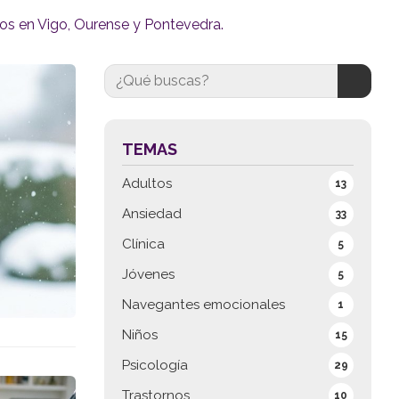
ogos en Vigo, Ourense y Pontevedra.
TEMAS
Adultos
13
Ansiedad
33
Clínica
5
Jóvenes
5
Navegantes emocionales
1
Niños
15
Psicología
29
Trastornos
10