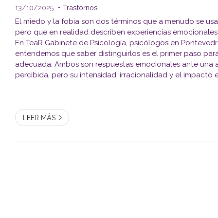
13/10/2025
Trastornos
El miedo y la fobia son dos términos que a menudo se usa
pero que en realidad describen experiencias emocionales
En TeaR Gabinete de Psicología, psicólogos en Pontevedra
entendemos que saber distinguirlos es el primer paso par
adecuada. Ambos son respuestas emocionales ante una
percibida, pero su intensidad, irracionalidad y el impacto e
son los elementos clave que los diferencian. Miedo: una e
LEER MÁS