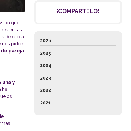
¡COMPÁRTELO!
cusión que
ones en las
s de cerca
2026
 nos piden
a de pareja
2025
2024
2023
 una y
e ha
2022
que os
2021
de
ormas