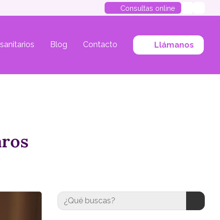
Consultas online
 sanitarios
Blog
Contacto
Llámanos
aros