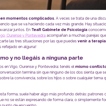
esen momentos complicados
. A veces se trata de una dis
 silencio que se va haciendo cada vez más grande. Hay situaci
 avanzar juntos. En
TeaR Gabinete de Psicología
conocemo
igo, Ourense y Pontevedra
acompañan a muchas parejas que
rte las tres situaciones por las que puedes
venir a terapi
s reflejado en alguna!
smo y no llegáis a ninguna parte
os en Vigo, Ourense y Pontevedra: tenéis el
mismo conflicto
conversación termina sin que ninguno de los dos sienta que s
sobre la convivencia, sobre los hijos o sobre cualquier tema 
esta forma, suele haber algo más profundo detrás: patrones 
ue no se están expresando de forma clara, o simplemente f
n punto de encuentro.