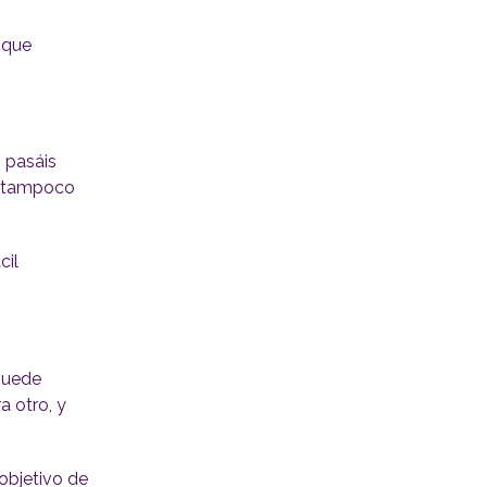
l que
, pasáis
o tampoco
cil
puede
a otro, y
objetivo de