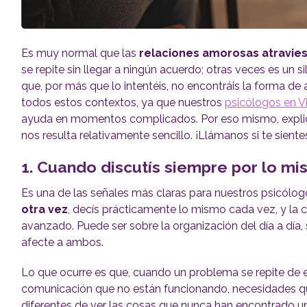
Es muy normal que las
relaciones amorosas atravi
se repite sin llegar a ningún acuerdo; otras veces es un
que, por más que lo intentéis, no encontráis la forma de
todos estos contextos, ya que nuestros
psicólogos en V
ayuda en momentos complicados. Por eso mismo, explica
nos resulta relativamente sencillo. ¡Llámanos si te siente
1. Cuando discutís siempre por lo mi
Es una de las señales más claras para nuestros psicólog
otra vez
, decís prácticamente lo mismo cada vez, y la 
avanzado. Puede ser sobre la organización del día a día, 
afecte a ambos.
Lo que ocurre es que, cuando un problema se repite de 
comunicación que no están funcionando, necesidades q
diferentes de ver las cosas que nunca han encontrado u