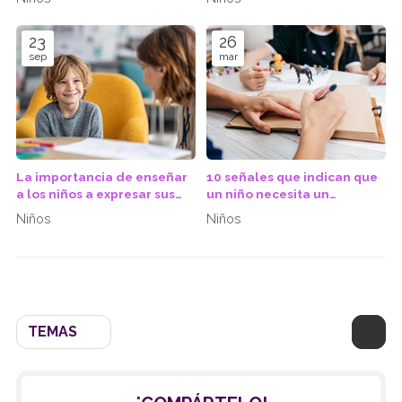
años
tratar con un psicólogo?
23
26
sep
mar
La importancia de enseñar
10 señales que indican que
a los niños a expresar sus
un niño necesita un
emociones
psicólogo
Niños
Niños
TEMAS