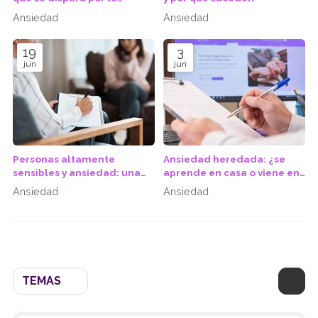
noche?
Ansiedad
Ansiedad
19
3
jun
jun
Personas altamente
Ansiedad heredada: ¿se
sensibles y ansiedad: una
aprende en casa o viene en
combinación que necesita
los genes?
Ansiedad
Ansiedad
enfoque especializado
TEMAS