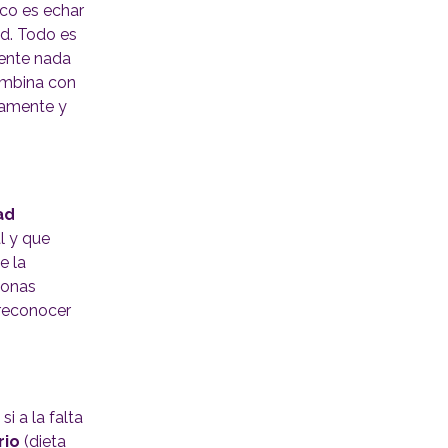
ico es echar
ad. Todo es
mente nada
combina con
ramente y
ad
l y que
e la
sonas
reconocer
 si a la falta
rio
(dieta