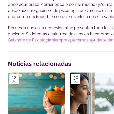
poco equilibrada, comer poco o comer mucho) y/o una
desde nuestro gabinete de psicología en Ourense diría
que, como decimos, bien no quiere verlo, o no está sabie
Recuerda que en la depresión ni se presentan todo los sí
paciente. Si detectas cualquiera de ellos en tu entorno, 
Gabinete de Psicología siempre querremos ayudarte ta
Noticias relacionadas
12
30
dic
oct