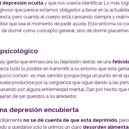
l depresión oculta
y que nos cuesta identificar. Lo más lóg
iginoso que parece estamos obligados a llevar en la actualid
e pereza, pero cuando el cuerpo está cansando siempre y real
 posible que sea el momento de pedir ayuda. Este síntoma se 
s de dormir como concepto general, sino de dormir placente
 psicológico
hay gente que enmascara su depresión detrás de una
felicid
rza todo lo posible en transmitir a su entorno que está genia
 poco común- es más sencillo porque llega un punto en el qu
suele producirse por la vergüenza que sigue dando a las per
asando por alguna enfermedad mental. Dan por hecho que 
dejarán de ser queridos a su alrededor.
na depresión encubierta
ncillamente
no se dé cuenta de que está deprimido
, pero
iedo a quedarse solo le unimos un claro
desorden alimenta