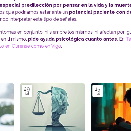
especial predilección por pensar en la vida y la muert
mos que podríamos estar ante un
potencial paciente con d
ndo interpretar este tipo de señales.
ntomas en conjunto, ni siempre los mismos, ni afectan por ig
o en ti mismo,
pide ayuda psicológica cuanto antes
. En
T
nto en Ourense como en Vigo
.
29
15
jul
jul