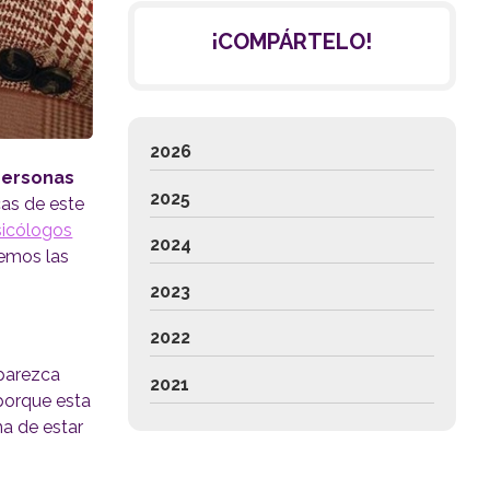
¡COMPÁRTELO!
2026
personas
2025
cas de este
sicólogos
2024
nemos las
2023
2022
 parezca
2021
 porque esta
ma de estar