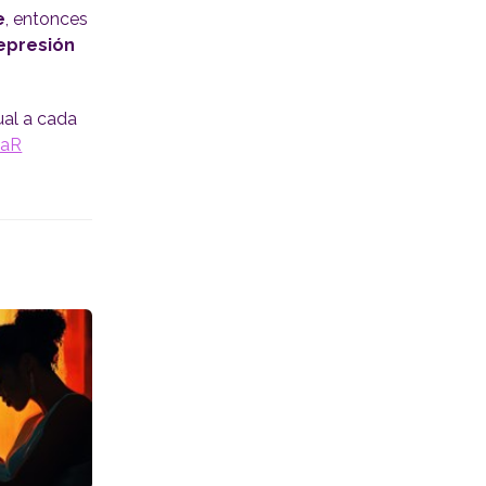
e
, entonces
epresión
ual a cada
eaR