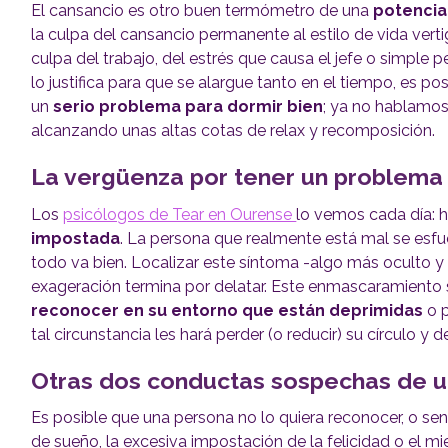
El cansancio es otro buen termómetro de una
potencia
la culpa del cansancio permanente al estilo de vida vert
culpa del trabajo, del estrés que causa el jefe o simpl
lo justifica para que se alargue tanto en el tiempo, es
un
serio problema para dormir bien
; ya no hablamo
alcanzando unas altas cotas de relax y recomposición.
La vergüenza por tener un problema
Los
psicólogos de Tear en Ourense
lo vemos cada día: 
impostada
. La persona que realmente está mal se esfue
todo va bien. Localizar este síntoma -algo más oculto y
exageración termina por delatar. Este enmascaramiento 
reconocer en su entorno que están deprimidas
o p
tal circunstancia les hará perder (o reducir) su círculo y 
Otras dos conductas sospechas de u
Es posible que una persona no lo quiera reconocer, o se
de sueño, la excesiva impostación de la felicidad o el m